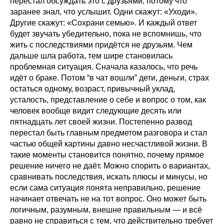
перестал обсуждать это с друзьями, потому что
заранее знал, что услышит. Одни скажут: «Уходи».
Другие скажут: «Сохрани семью». И каждый ответ
будет звучать убедительно, пока не вспомнишь, что
жить с последствиями придётся не друзьям. Чем
дальше шла работа, тем шире становилась
проблемная ситуация. Сначала казалось, что речь
идёт о браке. Потом “в чат вошли” дети, деньги, страх
остаться одному, возраст, привычный уклад,
усталость, представление о себе и вопрос о том, как
человек вообще видит следующие десять или
пятнадцать лет своей жизни. Постепенно развод
перестал быть главным предметом разговора и стал
частью общей картины давно несчастливой жизни. В
такие моменты становится понятно, почему прямое
решение ничего не даёт. Можно спорить о вариантах,
сравнивать последствия, искать плюсы и минусы, но
если сама ситуация понята неправильно, решение
начинает отвечать не на тот вопрос. Оно может быть
логичным, разумным, внешне правильным — и всё
равно не справиться с тем, что действительно требует