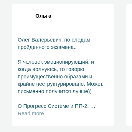
записываться как можно скорее.
Ольга
Олег Валерьевич, по следам
пройденного экзамена..
Я человек эмоционирующий, и
когда волнуюсь, то говорю
преимущественно образами и
крайне неструктурировано. Может,
письменно получится лучше))
О Прогресс Системе и ПП-2.
Когда я говорила про знаки, про
Read more
дороги, про "скелет для работы",
это было о том, что для меня вроде