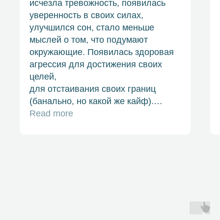
исчезла тревожность, появилась
уверенность в своих силах,
улучшился сон, стало меньше
мыслей о том, что подумают
окружающие. Появилась здоровая
агрессия для достижения своих
целей,
для отстаивания своих границ
(банально, но какой же кайф).
Внутренний критик почти замолчал,
Read more
перестал постоянно зудеть о том,
что я недостаточно хорош,
недостаточно успешен.
Максимальная рекомендация всем,
кто чувствует что уже не вывозит
эту жизнь, что не получает
удовольствие от своей рутины,
семьи, утреннего кофе,