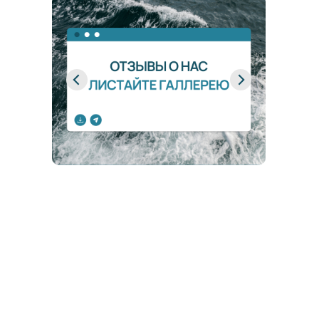
варианте.
Можно адаптировать прогресс-
систему под работу с самыми
разными запросами и с разными
категориями клиетов. Она
универсальна. Это и есть опорная
функция прогресс-системы в работе
специалиста.
Ну и, конечно, Олег Валерьевич,
огромное спасибо за проделанную
вами работу, за такой огромный
глубокий труд. Это тот труд,
который долгие годы будет
помогать мне и всем нашим
ребятам в работе.