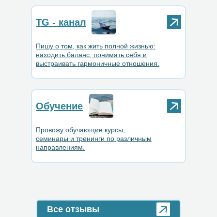
выходить с вопросами, с камерой, и
TG - канал
тем более на демонстрацию. Но я
думаю, всё впереди)))
Пишу о том, как жить полной жизнью:
находить баланс, понимать себя и
Большое спасибо, творческих
выстраивать гармоничные отношения.
успехов вам. Всё было на высоком
уровне и очень достойно.
Обучение
Провожу обучающие курсы,
семинары и тренинги по различным
направлениям.
Все отзывы