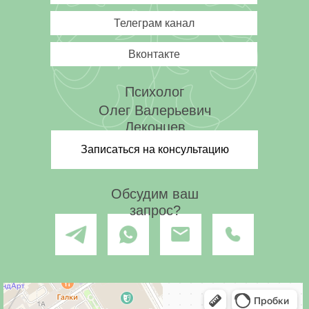
разобраться в причине и не смотрел
на меня как на отбросы.
Так что
Телеграм канал
огромный респект Вам и безмерная
уважуха! Спасибо.
Вконтакте
Психолог
Олег Валерьевич
Леконцев
Записаться на консультацию
Обсудим ваш
запрос?